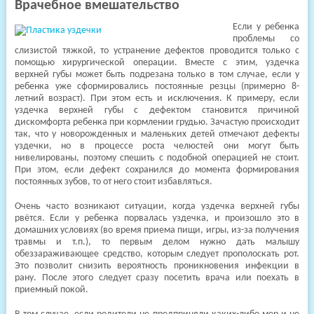
Врачебное вмешательство
Если у ребенка
проблемы со
слизистой тяжкой, то устранение дефектов проводится только с
помощью хирургической операции. Вместе с этим, уздечка
верхней губы может быть подрезана только в том случае, если у
ребенка уже сформировались постоянные резцы (примерно 8-
летний возраст). При этом есть и исключения. К примеру, если
уздечка верхней губы с дефектом становится причиной
дискомфорта ребенка при кормлении грудью. Зачастую происходит
так, что у новорожденных и маленьких детей отмечают дефекты
уздечки, но в процессе роста челюстей они могут быть
нивелированы, поэтому спешить с подобной операцией не стоит.
При этом, если дефект сохранился до момента формирования
постоянных зубов, то от него стоит избавляться.
Очень часто возникают ситуации, когда уздечка верхней губы
рвётся. Если у ребенка порвалась уздечка, и произошло это в
домашних условиях (во время приема пищи, игры, из-за получения
травмы и т.п.), то первым делом нужно дать малышу
обеззараживающее средство, которым следует прополоскать рот.
Это позволит снизить вероятность проникновения инфекции в
рану. После этого следует сразу посетить врача или поехать в
приемный покой.