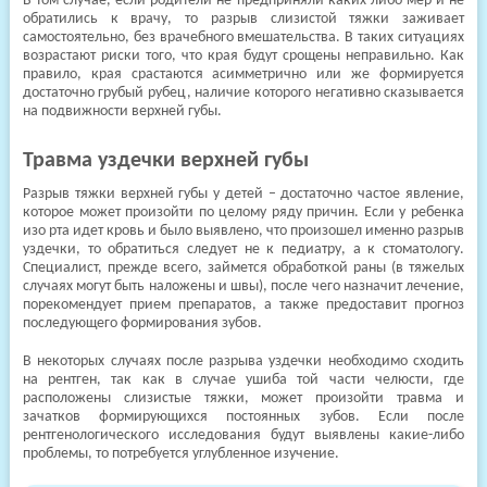
В том случае, если родители не предприняли каких-либо мер и не
обратились к врачу, то разрыв слизистой тяжки заживает
самостоятельно, без врачебного вмешательства. В таких ситуациях
возрастают риски того, что края будут срощены неправильно. Как
правило, края срастаются асимметрично или же формируется
достаточно грубый рубец, наличие которого негативно сказывается
на подвижности верхней губы.
Травма уздечки верхней губы
Разрыв тяжки верхней губы у детей – достаточно частое явление,
которое может произойти по целому ряду причин. Если у ребенка
изо рта идет кровь и было выявлено, что произошел именно разрыв
уздечки, то обратиться следует не к педиатру, а к стоматологу.
Специалист, прежде всего, займется обработкой раны (в тяжелых
случаях могут быть наложены и швы), после чего назначит лечение,
порекомендует прием препаратов, а также предоставит прогноз
последующего формирования зубов.
В некоторых случаях после разрыва уздечки необходимо сходить
на рентген, так как в случае ушиба той части челюсти, где
расположены слизистые тяжки, может произойти травма и
зачатков формирующихся постоянных зубов. Если после
рентгенологического исследования будут выявлены какие-либо
проблемы, то потребуется углубленное изучение.