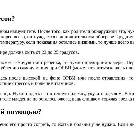
усов?
слабом иммунитете. После того, как родители обнаружили это, н
 скорее всего, он нуждается в дополнительном обогреве. Грудни
емпературу, если показания остались низкими, то лучше всего вы
ре должна быть от 23 до 25 градусов.
плохом самочувствии ребенка, то нужно предпринять меры. Пе
гублению самочувствия при ОРВИ (может появиться кашель или
лась после высокой на фоне ОРВИ или после отравления, то
твие стрессов и больше витаминов.
денца. Нужно одеть его в теплую одежду, укутать одеялом. В 
 теле младенца не осталось ожога, ведь слишком горячая грелк
кой помощью?
очно его просто согреть, то ехать в больницу не нужно. Если