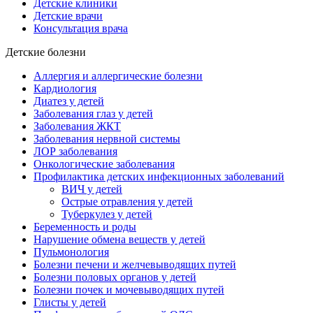
Детские клиники
Детские врачи
Консультация врача
Детские болезни
Аллергия и аллергические болезни
Кардиология
Диатез у детей
Заболевания глаз у детей
Заболевания ЖКТ
Заболевания нервной системы
ЛОР заболевания
Онкологические заболевания
Профилактика детских инфекционных заболеваний
ВИЧ у детей
Острые отравления у детей
Туберкулез у детей
Беременность и роды
Нарушение обмена веществ у детей
Пульмонология
Болезни печени и желчевыводящих путей
Болезни половых органов у детей
Болезни почек и мочевыводящих путей
Глисты у детей