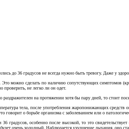
лись до 36 градусов не всегда нужно быть тревогу. Даже у здор
Это можно сделать по наличию сопутствующих симптомов (крас
о проверить, не легко ли он одет.
 раздражителен на протяжении хотя бы пару дней, то стоит посе
ература тела, после употребления жаропонижающих средств она
Это говорит о борьбе организма с заболеванием или о патологич
 36 градусов, особенно после высокой, то это свидетельствует 
 будет очень холодный. Наблюдается ухудшение дыхания, оно с