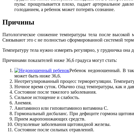
пульс прощупывается плохо, падает артериальное давл
голоданием, а ребенок может потерять сознание.
Причины
Патологическое снижение температуры тела после высокой м
Связывают это с не полностью сформированной системой термо
Температуру тела нужно измерять регулярно, у грудничка она до
Причинами показателей ниже 36,6 градуса могут стать:
Ребенок недоношенный. В так
может быть ниже 36,6.
Неотрегулированный процесс терморегуляции. Температу
Ночное время суток. Обычно спад температуры, как и давл
Состояние после тяжелого заболевания.
Сильное истощение и слабость.
Анемия.
Авитаминоз или гиповитаминоз витамина С.
Гормональный дисбаланс. При дефиците гормона щитовид
Прием жаропонижающих средств.
Опухолевые заболевания щитовидной железы.
Состояние после сильных отравлений.