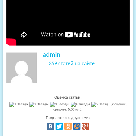
admin
359 статей на сайте
Оценка статьи:
(
2
оценок,
среднее:
5,00
из 5)
Поделиться с друзьями: