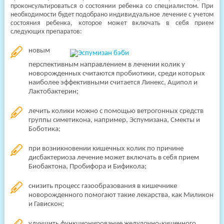
проконсультироваться о состоянии ребенка со специалистом. При
необходимости будет подобрано индивидуальное лечение с учетом
состояния ребенка, которое может включать в себя прием
следующих препаратов:
новым
перспективным направлением в лечении колик у
новорожденных считаются пробиотики, среди которых
наиболее эффективными считается Линекс, Аципол и
Лактобактерин;
лечить колики можно с помощью ветрогонных средств
группы симетикона, например, Эспумизана, Смекты и
Боботика;
при возникновении кишечных колик по причине
дисбактериоза лечение может включать в себя прием
Биобактона, Пробифора и Бификола;
снизить процесс газообразования в кишечнике
новорожденного помогают такие лекарства, как Миликон
и Гавискон;
улучшить функционирование желудочно-кишечного