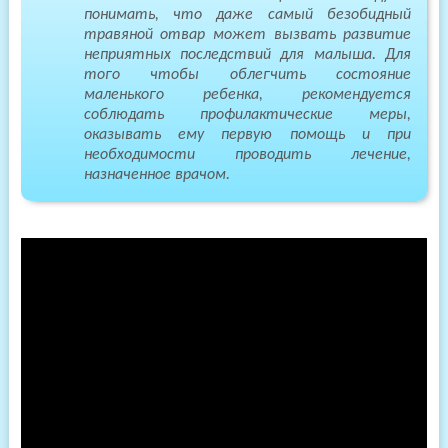
понимать, что даже самый безобидный
травяной отвар может вызвать развитие
неприятных последствий для малыша. Для
того чтобы облегчить состояние
маленького ребенка, рекомендуется
соблюдать профилактические меры,
оказывать ему первую помощь и при
необходимости проводить лечение,
назначенное врачом.