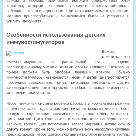
Свекла и морковь отличаются высоким содержанием бета-
каротина, который позволяет увеличить стрессоустойчивость
ребенка, вывести вредоносные радиоактивные элементы, помогает
малышу приспособиться к меняющимся бытовым условиям и
усилить иммунитет.
Особенности использования детских
иммуностимуляторов
Важно
отметить, что
иммуностимуляторы из растительной группы, вопреки
распространенному мнению, витаминами не являются. Поэтому их
прием должен быть одобрен лечащим врачом. Обычно
иммуностимуляторы назначаются, если у детей диагностируется
простудное заболевание, грипп, грибковые инфекции и другие
заболевания, лечение которых должно быть направлено именно на
укрепление иммунитета.
Чтобы иммунная система ребенка работала в нормальном режиме
в течение всего года, в рационе питания малыша должны быть
продукты, содержащие следующие вещества: селен, марганец,
цинк, магний. Цинк содержится в моркови, красном перце, овсе,
чесноке, горохе. Для пополнения запаса марганца детям можно
давать гранат. Кроме того, можно дать на ночь несколько крупных
грецких орехов, чтобы детский организм получил витамины группы