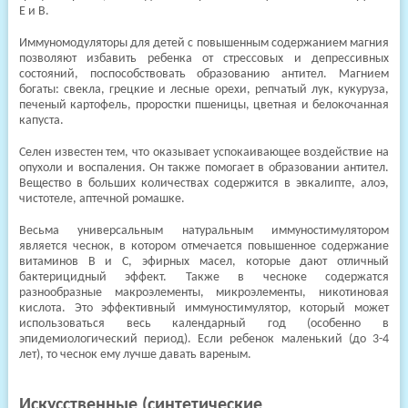
Е и В.
Иммуномодуляторы для детей с повышенным содержанием магния
позволяют избавить ребенка от стрессовых и депрессивных
состояний, поспособствовать образованию антител. Магнием
богаты: свекла, грецкие и лесные орехи, репчатый лук, кукуруза,
печеный картофель, проростки пшеницы, цветная и белокочанная
капуста.
Селен известен тем, что оказывает успокаивающее воздействие на
опухоли и воспаления. Он также помогает в образовании антител.
Вещество в больших количествах содержится в эвкалипте, алоэ,
чистотеле, аптечной ромашке.
Весьма универсальным натуральным иммуностимулятором
является чеснок, в котором отмечается повышенное содержание
витаминов В и С, эфирных масел, которые дают отличный
бактерицидный эффект. Также в чесноке содержатся
разнообразные макроэлементы, микроэлементы, никотиновая
кислота. Это эффективный иммуностимулятор, который может
использоваться весь календарный год (особенно в
эпидемиологический период). Если ребенок маленький (до 3-4
лет), то чеснок ему лучше давать вареным.
Искусственные (синтетические