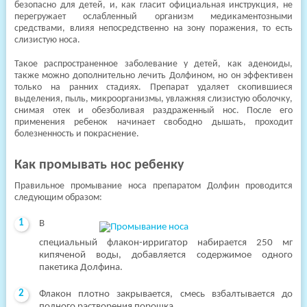
безопасно для детей, и, как гласит официальная инструкция, не
перегружает ослабленный организм медикаментозными
средствами, влияя непосредственно на зону поражения, то есть
слизистую носа.
Такое распространенное заболевание у детей, как аденоиды,
также можно дополнительно лечить Долфином, но он эффективен
только на ранних стадиях. Препарат удаляет скопившиеся
выделения, пыль, микроорганизмы, увлажняя слизистую оболочку,
снимая отек и обезболивая раздраженный нос. После его
применения ребенок начинает свободно дышать, проходит
болезненность и покраснение.
Как промывать нос ребенку
Правильное промывание носа препаратом Долфин проводится
следующим образом:
В
специальный флакон-ирригатор набирается 250 мг
кипяченой воды, добавляется содержимое одного
пакетика Долфина.
Флакон плотно закрывается, смесь взбалтывается до
полного растворения порошка.