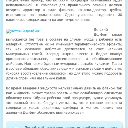
специальный прибор, без которого процедура промывания будет
неполноценной. В комплект для правильного лечения должен
входить ирригатор в виде флакона, крышка-дозатор, трубка,
инструкция по применению. Одна упаковка содержит 30
пакетиков, которых хватит на один курс лечения.
Детский
Долфин также
выпускается без трав в составе на случай, когда у ребенка есть
аллергия. Отсутствие их не уменьшит терапевтического эффекта,
так как основное действие достигается за счет наличия
минеральных солей. Хлорид натрия вместе с йодом окажут
противовоспалительное, антисептическое и обезболивающее
действие. Йод также будет стимулировать выработку слизи. Травы
в составе обладают обволакивающим и успокаивающим действия,
ускоряя восстановление слизистой, но для этого можно подобрать
другие спреи или назальные капли.
Во время введения жидкости нельзя сильно давить на флакон, так
как жидкость может травмировать и так ослабленную слизистую
оболочку носа. Обучая ребенка этой процедуре, нужно упомянуть
этот важный нюанс. Следует учитывать, что в составе препарата
содержится масло эвкалипта, камфора и ментол, потому при
аллергии Долфин абсолютно противопоказан.