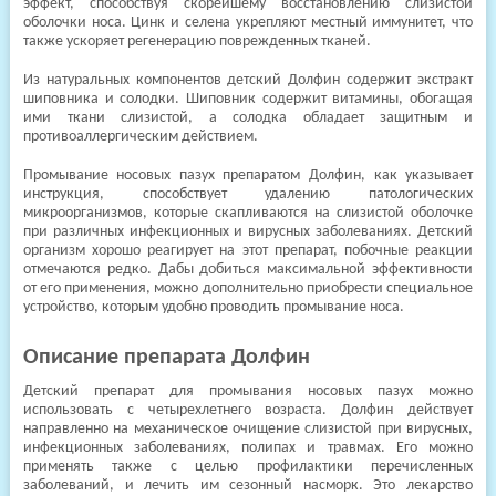
эффект, способствуя скорейшему восстановлению слизистой
оболочки носа. Цинк и селена укрепляют местный иммунитет, что
также ускоряет регенерацию поврежденных тканей.
Из натуральных компонентов детский Долфин содержит экстракт
шиповника и солодки. Шиповник содержит витамины, обогащая
ими ткани слизистой, а солодка обладает защитным и
противоаллергическим действием.
Промывание носовых пазух препаратом Долфин, как указывает
инструкция, способствует удалению патологических
микроорганизмов, которые скапливаются на слизистой оболочке
при различных инфекционных и вирусных заболеваниях. Детский
организм хорошо реагирует на этот препарат, побочные реакции
отмечаются редко. Дабы добиться максимальной эффективности
от его применения, можно дополнительно приобрести специальное
устройство, которым удобно проводить промывание носа.
Описание препарата Долфин
Детский препарат для промывания носовых пазух можно
использовать с четырехлетнего возраста. Долфин действует
направленно на механическое очищение слизистой при вирусных,
инфекционных заболеваниях, полипах и травмах. Его можно
применять также с целью профилактики перечисленных
заболеваний, и лечить им сезонный насморк. Это лекарство