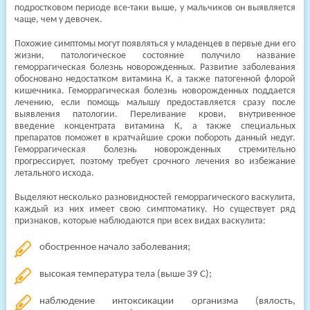
подростковом периоде все-таки выше, у мальчиков он выявляется
чаще, чем у девочек.
Похожие симптомы могут появляться у младенцев в первые дни его
жизни, патологическое состояние получило название
геморрагическая болезнь новорожденных. Развитие заболевания
обосновано недостатком витамина К, а также патогенной флорой
кишечника. Геморрагическая болезнь новорожденных поддается
лечению, если помощь малышу предоставляется сразу после
выявления патологии. Переливание крови, внутривенное
введение концентрата витамина К, а также специальных
препаратов поможет в кратчайшие сроки побороть данный недуг.
Геморрагическая болезнь новорожденных стремительно
прогрессирует, поэтому требует срочного лечения во избежание
летального исхода.
Выделяют несколько разновидностей геморрагического васкулита,
каждый из них имеет свою симптоматику. Но существует ряд
признаков, которые наблюдаются при всех видах васкулита:
обостренное начало заболевания;
высокая температура тела (выше 39 С);
наблюдение интоксикации организма (вялость,