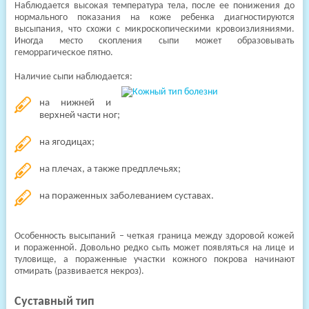
Наблюдается высокая температура тела, после ее понижения до
нормального показания на коже ребенка диагностируются
высыпания, что схожи с микроскопическими кровоизлияниями.
Иногда место скопления сыпи может образовывать
геморрагическое пятно.
Наличие сыпи наблюдается:
на нижней и
верхней части ног;
на ягодицах;
на плечах, а также предплечьях;
на пораженных заболеванием суставах.
Особенность высыпаний – четкая граница между здоровой кожей
и пораженной. Довольно редко сыть может появляться на лице и
туловище, а пораженные участки кожного покрова начинают
отмирать (развивается некроз).
Суставный тип