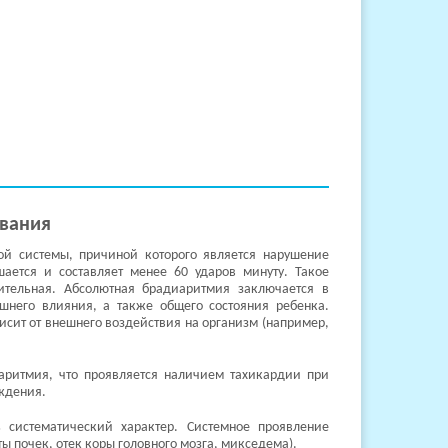
евания
ой системы, причиной которого является нарушение
ается и составляет менее 60 ударов минуту. Такое
ительная. Абсолютная брадиаритмия заключается в
ешнего влияния, а также общего состояния ребенка.
исит от внешнего воздействия на организм (например,
аритмия, что проявляется наличием тахикардии при
аждения.
 систематический характер. Системное проявление
 почек, отек коры головного мозга, микседема).