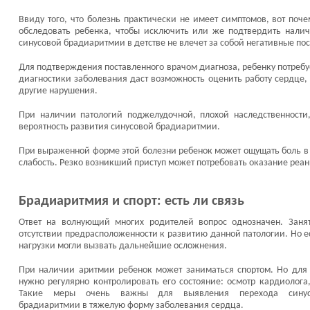
Ввиду того, что болезнь практически не имеет симптомов, вот поч
обследовать ребенка, чтобы исключить или же подтвердить налич
синусовой брадиаритмии в детстве не влечет за собой негативные по
Для подтверждения поставленного врачом диагноза, ребенку потребуе
диагностики заболевания даст возможность оценить работу сердце,
другие нарушения.
При наличии патологий поджелудочной, плохой наследственности,
вероятность развития синусовой брадиаритмии.
При выраженной форме этой болезни ребенок может ощущать боль в 
слабость. Резко возникший приступ может потребовать оказание реа
Брадиаритмия и спорт: есть ли связь
Ответ на волнующий многих родителей вопрос однозначен. Заня
отсутствии предрасположенности к развитию данной патологии. Но е
нагрузки могли вызвать дальнейшие осложнения.
При наличии аритмии ребенок может заниматься спортом. Но для 
нужно регулярно контролировать его состояние: осмотр кардиолога,
Такие меры очень важны для выявления перехода синус
брадиаритмии в тяжелую форму заболевания сердца.