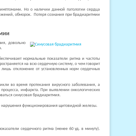
симптомами. Но о наличии данной патологии сердца
вижений, обморок. Потеря сознания при брадиаритмии
тмии
ния, довольно
а.
обеспечивает нормальные показатели ритма и частоты
ространяется на всю сердечную систему, о чем говорит
 лишь отклонение от установленных норм сердечных
икли во время протекания вирусного заболевания, а
о процесса, инфаркта. При выявлении онкологических
оваться синусовая брадиаритмия.
оне нарушения функционирования щитовидной железы.
оказатели сердечного ритма (менее 60 уд. в минуту).