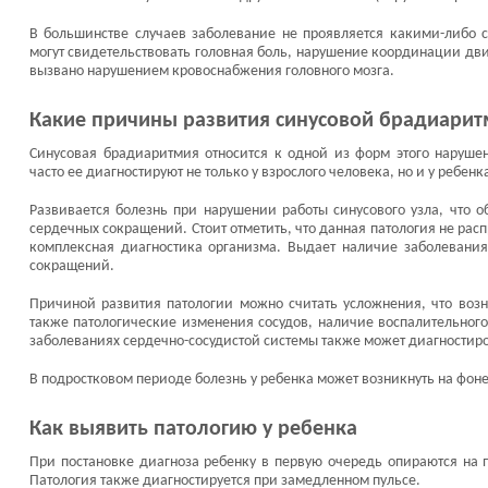
В большинстве случаев заболевание не проявляется какими-либо 
могут свидетельствовать головная боль, нарушение координации д
вызвано нарушением кровоснабжения головного мозга.
Какие причины развития синусовой брадиари
Синусовая брадиаритмия относится к одной из форм этого наруше
часто ее диагностируют не только у взрослого человека, но и у ребенк
Развивается болезнь при нарушении работы синусового узла, что 
сердечных сокращений. Стоит отметить, что данная патология не расп
комплексная диагностика организма. Выдает наличие заболевания
сокращений.
Причиной развития патологии можно считать усложнения, что возн
также патологические изменения сосудов, наличие воспалительног
заболеваниях сердечно-сосудистой системы также может диагностир
В подростковом периоде болезнь у ребенка может возникнуть на ф
Как выявить патологию у ребенка
При постановке диагноза ребенку в первую очередь опираются на п
Патология также диагностируется при замедленном пульсе.