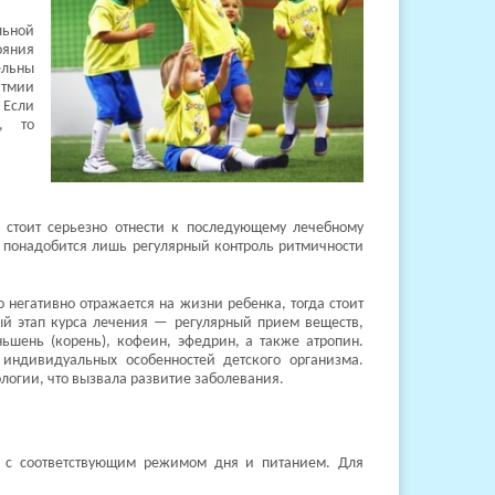
ьной
ояния
ельны
тмии
 Если
а, то
 стоит серьезно отнести к последующему лечебному
 а понадобится лишь регулярный контроль ритмичности
 негативно отражается на жизни ребенка, тогда стоит
ый этап курса лечения — регулярный прием веществ,
ьшень (корень), кофеин, эфедрин, а также атропин.
индивидуальных особенностей детского организма.
логии, что вызвала развитие заболевания.
я с соответствующим режимом дня и питанием. Для