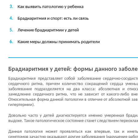
Как выявить патологию у ребенка
Брадиаритмия и спорт: есть ли связь
Лечение брадиаритмии у детей
Какие меры должны принимать родители
Брадиаритмия у детей: формы данного забол
Брадиаритмия представляет собой заболевание сердечно-сосудист
сердечного ритма, причем количество сокращений сердца уменьш
заболевание подразделяется на два класса: абсолютная и относ
замедление сердечного ритма, что не зависит от какого-либо вн
Относительная форма данной патологии в отличие от абсолютной зав
гипертермии).
Довольно часто у детей диагностируется именно умеренная бради
выдохе. Такое патологическое состояние станет следствием переохл
Данная патология может проявляться как впервые, так и иметь
симптомов зачастую оказывают другие заболевания (нарушение работы