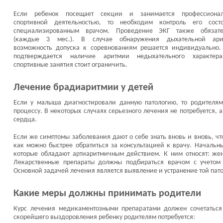
Если ребенок посещает секции и занимается профессионал
спортивной деятельностью, то необходим контроль его сост
специализированным врачом. Проведение ЭКГ также обязат
(каждые 3 мес.). В случае обнаружения дыхательной ари
возможность допуска к соревнованиям решается индивидуально.
подтверждается наличие аритмии недыхательного характер
спортивные занятия стоит ограничить.
Лечение брадиаритмии у детей
Если у малыша диагностировали данную патологию, то родителям
процессу. В некоторых случаях серьезного лечения не потребуется,
сердца.
Если же симптомы заболевания дают о себе знать вновь и вновь, что
как можно быстрее обратиться за консультацией к врачу. Начальн
которые обладают артиаритмичным действием. К ним относят: жен
Лекарственные препараты должны подбираться врачом с учетом 
Основной задачей лечения является выявление и устранение той пато
Какие меры должны принимать родители
Курс лечения медикаментозными препаратами должен сочетатьс
скорейшего выздоровления ребенку родителям потребуется: